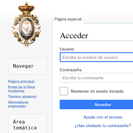
Página especial
Acceder
Saltar a:
navegación
,
buscar
Usuario
Contraseña
Página principal
Portal de la Real
Mantener mi sesión iniciada
Academia
Término aleatorio
Abreviaturas
Acceder
empleadas
Ayuda con el acceso
Área 
¿Has olvidado tu contraseña?