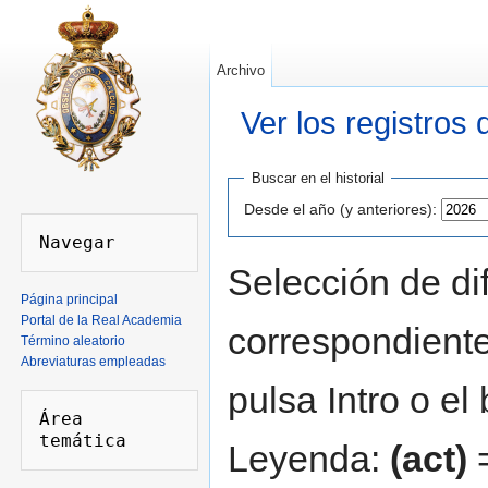
Archivo
Ver los registros
Saltar a:
navegación
,
buscar
Buscar en el historial
Desde el año (y anteriores):
Selección de dif
Página principal
Portal de la Real Academia
correspondiente
Término aleatorio
Abreviaturas empleadas
pulsa Intro o el
Área 
Leyenda:
(act)
=